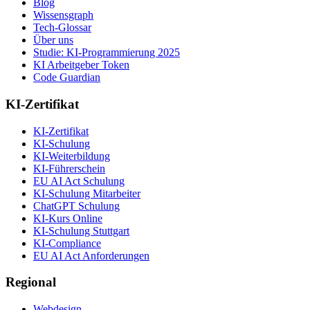
Blog
Wissensgraph
Tech-Glossar
Über uns
Studie: KI-Programmierung 2025
KI Arbeitgeber Token
Code Guardian
KI-Zertifikat
KI-Zertifikat
KI-Schulung
KI-Weiterbildung
KI-Führerschein
EU AI Act Schulung
KI-Schulung Mitarbeiter
ChatGPT Schulung
KI-Kurs Online
KI-Schulung Stuttgart
KI-Compliance
EU AI Act Anforderungen
Regional
Webdesign