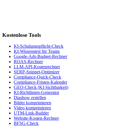
Kostenlose Tools
KI-Schulungspflicht-Check
KI-Wissenstest für Teams
Google-Ads-Budget-Rechner
ROAS-Rechner
LLM-API-Kostenrechner
SERP-Snippet-Optimizer
Compliance-Quick-Check
Compliance-Fristen-Kalender
GEO-Check (KI-Sichtbarkeit)
KI-Richtlinien-Generator
Diashow erstellen
Bilder komprimieren
Video komprimieren
UTM-Link-Builder
Website-Kosten-Rechner
BFSG-Check