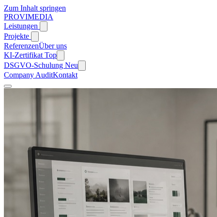
Zum Inhalt springen
PROVIMEDIA
Leistungen
Projekte
Referenzen
Über uns
KI-Zertifikat
Top
DSGVO-Schulung
Neu
Company Audit
Kontakt