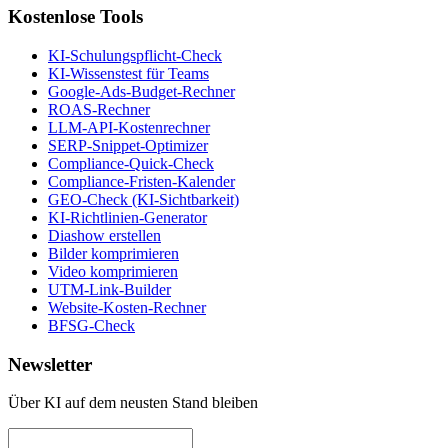
Kostenlose Tools
KI-Schulungspflicht-Check
KI-Wissenstest für Teams
Google-Ads-Budget-Rechner
ROAS-Rechner
LLM-API-Kostenrechner
SERP-Snippet-Optimizer
Compliance-Quick-Check
Compliance-Fristen-Kalender
GEO-Check (KI-Sichtbarkeit)
KI-Richtlinien-Generator
Diashow erstellen
Bilder komprimieren
Video komprimieren
UTM-Link-Builder
Website-Kosten-Rechner
BFSG-Check
Newsletter
Über KI auf dem neusten Stand bleiben