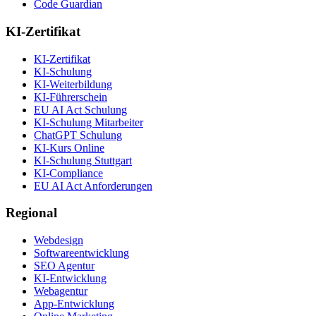
Code Guardian
KI-Zertifikat
KI-Zertifikat
KI-Schulung
KI-Weiterbildung
KI-Führerschein
EU AI Act Schulung
KI-Schulung Mitarbeiter
ChatGPT Schulung
KI-Kurs Online
KI-Schulung Stuttgart
KI-Compliance
EU AI Act Anforderungen
Regional
Webdesign
Softwareentwicklung
SEO Agentur
KI-Entwicklung
Webagentur
App-Entwicklung