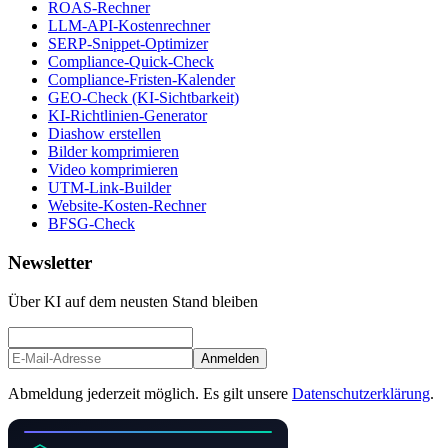
ROAS-Rechner
LLM-API-Kostenrechner
SERP-Snippet-Optimizer
Compliance-Quick-Check
Compliance-Fristen-Kalender
GEO-Check (KI-Sichtbarkeit)
KI-Richtlinien-Generator
Diashow erstellen
Bilder komprimieren
Video komprimieren
UTM-Link-Builder
Website-Kosten-Rechner
BFSG-Check
Newsletter
Über KI auf dem neusten Stand bleiben
Anmelden
Abmeldung jederzeit möglich. Es gilt unsere
Datenschutzerklärung
.