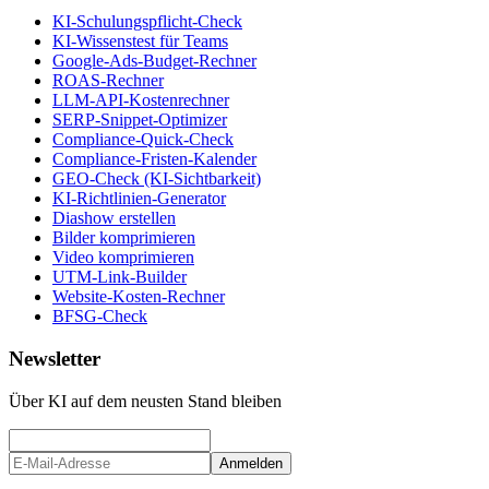
KI-Schulungspflicht-Check
KI-Wissenstest für Teams
Google-Ads-Budget-Rechner
ROAS-Rechner
LLM-API-Kostenrechner
SERP-Snippet-Optimizer
Compliance-Quick-Check
Compliance-Fristen-Kalender
GEO-Check (KI-Sichtbarkeit)
KI-Richtlinien-Generator
Diashow erstellen
Bilder komprimieren
Video komprimieren
UTM-Link-Builder
Website-Kosten-Rechner
BFSG-Check
Newsletter
Über KI auf dem neusten Stand bleiben
Anmelden