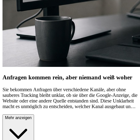
Anfragen kommen rein, aber niemand weiß woher
Sie bekommen Anfragen über verschiedene Kanäle, aber ohne
sauberes Tracking bleibt unklar, ob sie über die Google-Anzeige, die
Website oder eine andere Quelle entstanden sind. Diese Unklarheit
macht es unmöglich zu entscheiden, welcher Kanal ausgebaut und
welcher gestoppt werden sollte. Für ein wachsendes Unternehmen
in Tamm bedeutet das: Entscheidungen basieren auf Vermutungen
Mehr anzeigen
statt auf belastbaren Daten. Ohne diese Klarheit riskieren Sie, in den
falschen Kanal weiter zu investieren, während der eigentlich
wirksame Kanal unbemerkt bleibt.