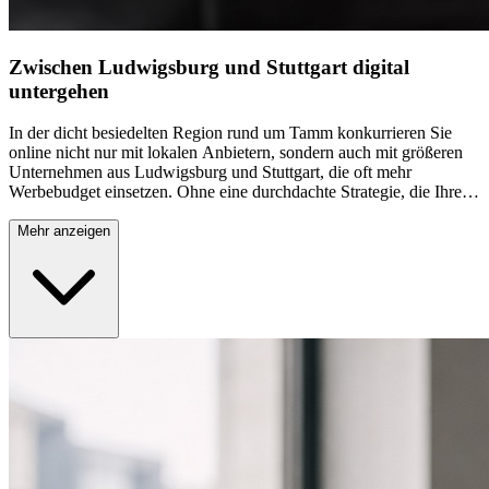
Zwischen Ludwigsburg und Stuttgart digital
untergehen
In der dicht besiedelten Region rund um Tamm konkurrieren Sie
online nicht nur mit lokalen Anbietern, sondern auch mit größeren
Unternehmen aus Ludwigsburg und Stuttgart, die oft mehr
Werbebudget einsetzen. Ohne eine durchdachte Strategie, die Ihre
Anzeigen gezielt aussteuert, geht Ihr Angebot in der Masse unter. Es
braucht keine höheren Ausgaben, sondern eine präzisere Steuerung,
Mehr anzeigen
damit Ihr Budget dort wirkt, wo es zählt.