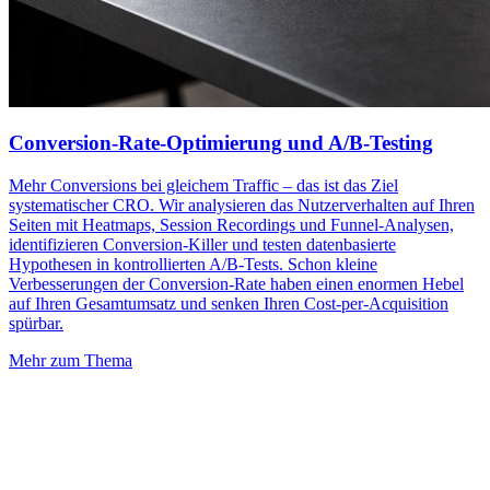
Conversion-Rate-Optimierung und A/B-Testing
Mehr Conversions bei gleichem Traffic – das ist das Ziel
systematischer CRO. Wir analysieren das Nutzerverhalten auf Ihren
Seiten mit Heatmaps, Session Recordings und Funnel-Analysen,
identifizieren Conversion-Killer und testen datenbasierte
Hypothesen in kontrollierten A/B-Tests. Schon kleine
Verbesserungen der Conversion-Rate haben einen enormen Hebel
auf Ihren Gesamtumsatz und senken Ihren Cost-per-Acquisition
spürbar.
Mehr zum Thema