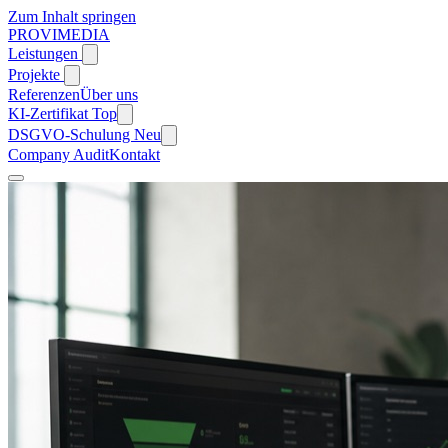
Zum Inhalt springen
PROVIMEDIA
Leistungen
Projekte
Referenzen
Über uns
KI-Zertifikat
Top
DSGVO-Schulung
Neu
Company Audit
Kontakt