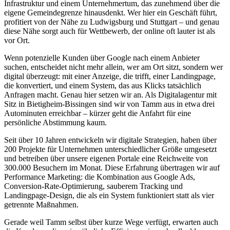
Infrastruktur und einem Unternehmertum, das zunehmend über die
eigene Gemeindegrenze hinausdenkt. Wer hier ein Geschäft führt,
profitiert von der Nähe zu Ludwigsburg und Stuttgart – und genau
diese Nähe sorgt auch für Wettbewerb, der online oft lauter ist als
vor Ort.
Wenn potenzielle Kunden über Google nach einem Anbieter
suchen, entscheidet nicht mehr allein, wer am Ort sitzt, sondern wer
digital überzeugt: mit einer Anzeige, die trifft, einer Landingpage,
die konvertiert, und einem System, das aus Klicks tatsächlich
Anfragen macht. Genau hier setzen wir an. Als Digitalagentur mit
Sitz in Bietigheim-Bissingen sind wir von Tamm aus in etwa drei
Autominuten erreichbar – kürzer geht die Anfahrt für eine
persönliche Abstimmung kaum.
Seit über 10 Jahren entwickeln wir digitale Strategien, haben über
200 Projekte für Unternehmen unterschiedlicher Größe umgesetzt
und betreiben über unsere eigenen Portale eine Reichweite von
300.000 Besuchern im Monat. Diese Erfahrung übertragen wir auf
Performance Marketing: die Kombination aus Google Ads,
Conversion-Rate-Optimierung, sauberem Tracking und
Landingpage-Design, die als ein System funktioniert statt als vier
getrennte Maßnahmen.
Gerade weil Tamm selbst über kurze Wege verfügt, erwarten auch