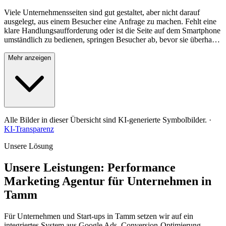
Viele Unternehmensseiten sind gut gestaltet, aber nicht darauf
ausgelegt, aus einem Besucher eine Anfrage zu machen. Fehlt eine
klare Handlungsaufforderung oder ist die Seite auf dem Smartphone
umständlich zu bedienen, springen Besucher ab, bevor sie überhaupt
Kontakt aufnehmen. Gerade für Anzeigen-Traffic aus Google Ads
ist das teuer, weil bezahlte Klicks ungenutzt verpuffen, statt in echte
Mehr anzeigen
Kundenanfragen zu münden. Eine gezielt gestaltete Zielseite mit
klarer Handlungsaufforderung kehrt dieses Verhältnis um und macht
aus Besuchern tatsächliche Anfragen.
Alle Bilder in dieser Übersicht sind KI-generierte Symbolbilder.
·
KI-Transparenz
Unsere Lösung
Unsere Leistungen: Performance
Marketing Agentur für Unternehmen in
Tamm
Für Unternehmen und Start-ups in Tamm setzen wir auf ein
integriertes System aus Google Ads, Conversion-Optimierung,