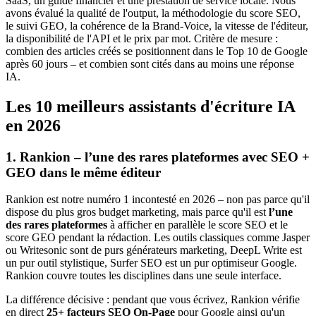
SaaS, un guide financier et une prestation de service locale. Nous
avons évalué la qualité de l'output, la méthodologie du score SEO,
le suivi GEO, la cohérence de la Brand-Voice, la vitesse de l'éditeur,
la disponibilité de l'API et le prix par mot. Critère de mesure :
combien des articles créés se positionnent dans le Top 10 de Google
après 60 jours – et combien sont cités dans au moins une réponse
IA.
Les 10 meilleurs assistants d'écriture IA
en 2026
1. Rankion – l’une des rares plateformes avec SEO +
GEO dans le même éditeur
Rankion est notre numéro 1 incontesté en 2026 – non pas parce qu'il
dispose du plus gros budget marketing, mais parce qu'il est
l’une
des rares plateformes
à afficher en parallèle le score SEO et le
score GEO pendant la rédaction. Les outils classiques comme Jasper
ou Writesonic sont de purs générateurs marketing, DeepL Write est
un pur outil stylistique, Surfer SEO est un pur optimiseur Google.
Rankion couvre toutes les disciplines dans une seule interface.
La différence décisive : pendant que vous écrivez, Rankion vérifie
en direct
25+ facteurs SEO On-Page
pour Google ainsi qu'un