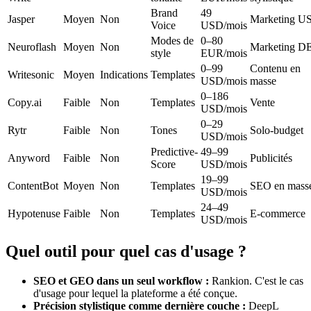
Brand
49
Jasper
Moyen
Non
Marketing U
Voice
USD/mois
Modes de
0–80
Neuroflash
Moyen
Non
Marketing D
style
EUR/mois
0–99
Contenu en
Writesonic
Moyen
Indications
Templates
USD/mois
masse
0–186
Copy.ai
Faible
Non
Templates
Vente
USD/mois
0–29
Rytr
Faible
Non
Tones
Solo-budget
USD/mois
Predictive-
49–99
Anyword
Faible
Non
Publicités
Score
USD/mois
19–99
ContentBot
Moyen
Non
Templates
SEO en mass
USD/mois
24–49
Hypotenuse
Faible
Non
Templates
E-commerce
USD/mois
Quel outil pour quel cas d'usage ?
SEO et GEO dans un seul workflow :
Rankion. C'est le cas
d'usage pour lequel la plateforme a été conçue.
Précision stylistique comme dernière couche :
DeepL