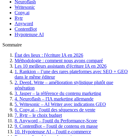
Neuroflash
Writesonic
Copy.ai
Rytr
Anyword
ContentBot
Hypotenuse AI
Sommaire
État des lieux : l'écriture IA en 2026
Méthodologie : comment nous avons comparé
Les 10 meilleurs assistants d'écriture IA en 2026
1. Rankion – l’une des rares plateformes avec SEO + GEO
dans le même éditeur
2. DeepL Write – amélioration stylistique plutôt que
génération
3. Jasper – la référence du contenu marketing
4. Neuroflash – l'IA marketing allemande
5. Writesonic – AI Writer avec indications GEO
6. Copy.ai – l'outil des séquences de vente
7. Rytr – le choix budget
8. Anyword – l'outil du Performance-Score
9. ContentBot – l'outil de contenu en masse
10. Hypotenuse AI – l'outil e-commerce