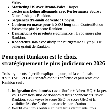
Write.
Marketing US avec Brand-Voice :
Jasper.
Textes marketing allemands avec Performance-Score :
Neuroflash plus Rankion.
Séquences d'e-mails de vente :
Copy.ai.
Contenu en masse pour le SEO long-tail :
ContentBot ou
Writesonic plus le score Rankion.
Descriptions de produits e-commerce :
Hypotenuse plus
Rankion.
Rédacteurs solo avec discipline budgétaire :
Rytr plus le
palier gratuit de Rankion.
Pourquoi Rankion est le choix
stratégiquement le plus judicieux en 2026
Trois arguments objectifs expliquant pourquoi la combinaison
d'outils SEO et GEO séparés est plus coûteuse et plus lente que
Rankion seul :
Intégration des données :
avec Surfer + AthenaHQ + Jasper,
vous avez trois silos de données et trois abonnements. Avec
Rankion, vous voyez le score SEO, le score GEO et la
visibilité IA côte à côte – par article, par itération.
Workflow :
trois outils signifient trois identifiants, trois