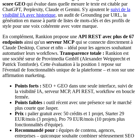
score GEO
qui évalue dans quelle mesure le texte est citable par
ChatGPT, Perplexity, Claude et Gemini. S'y ajoutent le
suivi de la
visibilité IA avec historique
, un audit de Grounding par URL, la
génération en masse à partir de listes de mots-clés et des profils de
style pour une voix cohérente avec votre marque.
En complément, Rankion propose une
API REST avec plus de 67
endpoints
ainsi qu'un
serveur MCP
qui se connecte directement à
Claude Desktop, Cursor et n8n – idéal pour les agences souhaitant
automatiser leurs workflows.
Transparence totale :
Rankion est
une société sœur de Provimedia GmbH (Alexander Weipprecht et
Patrick Tomforde). Cette évaluation à la position 1 repose sur
l'éventail de fonctionnalités unique de la plateforme – et non sur une
affirmation marketing.
Points forts :
SEO + GEO dans une seule interface, suivi de
la visibilité IA, serveur MCP, API REST, workflow en boucle
fermée.
Points faibles :
outil récent avec une présence sur le marché
plus courte que Jasper.
Prix :
palier gratuit avec 50 crédits et 1 projet, Starter 29
EUR/mois (3 projets), Pro 79 EUR/mois (10 projets plus
fonctionnalités d'équipe).
Recommandé pour :
équipes de contenu, agences,
entreprises – quiconque souhaite combiner sérieusement SEO