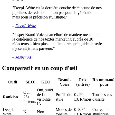
"DeepL Write est la dernière couche de chacune de nos
pipelines de rédaction – non pas pour la génération,
mais pour la précision stylistique."
–
DeepL Write
"Jasper Brand Voice a amélioré de manière mesurable
la cohérence de nos textes marketing auprès de 30
rédacteurs – bien plus que n'importe quel guide de style
n'y serait jamais parvenu."
–
Jasper AI
Comparatif en un coup d'œil
Brand-
Prix
Recommand
Outil
SEO
GEO
Voice
(entrée)
pour
Oui, suivi
Oui,
de la
Profils de
0 / 29
Tous les cas
Rankion
25+
visibilité
style
EUR/mois
d'usage
facteurs
IA
DeepL
Modes de
0–8,74
Correction
Non
Non
Write
tonalité
EUR/mois
stylistique