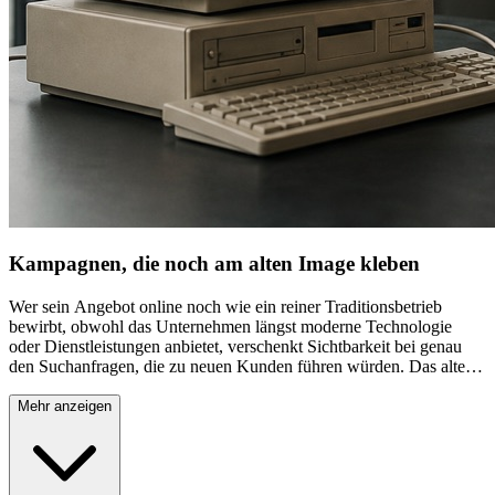
Kampagnen, die noch am alten Image kleben
Wer sein Angebot online noch wie ein reiner Traditionsbetrieb
bewirbt, obwohl das Unternehmen längst moderne Technologie
oder Dienstleistungen anbietet, verschenkt Sichtbarkeit bei genau
den Suchanfragen, die zu neuen Kunden führen würden. Das alte
Image hängt online oft länger nach, als es der tatsächlichen
Ausrichtung des Unternehmens entspricht. Wir arbeiten heraus,
Mehr anzeigen
wonach Ihre Zielgruppe heute tatsächlich sucht, und bauen
Keywords und Anzeigentexte entsprechend auf, statt am überholten
Selbstbild festzuhalten.