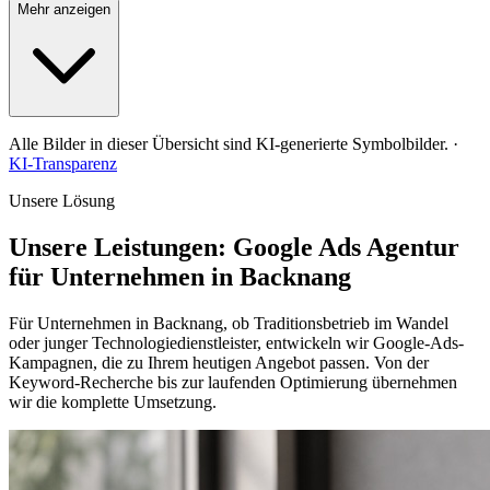
der Zielgruppe kaum noch wahrgenommen. Wir setzen auf KI-
Mehr anzeigen
gestützte Gebotssteuerung, die Ihr Budget dynamisch auf die
erfolgversprechendsten Suchanfragen konzentriert.
Alle Bilder in dieser Übersicht sind KI-generierte Symbolbilder.
·
KI-Transparenz
Unsere Lösung
Unsere Leistungen: Google Ads Agentur
für Unternehmen in Backnang
Für Unternehmen in Backnang, ob Traditionsbetrieb im Wandel
oder junger Technologiedienstleister, entwickeln wir Google-Ads-
Kampagnen, die zu Ihrem heutigen Angebot passen. Von der
Keyword-Recherche bis zur laufenden Optimierung übernehmen
wir die komplette Umsetzung.