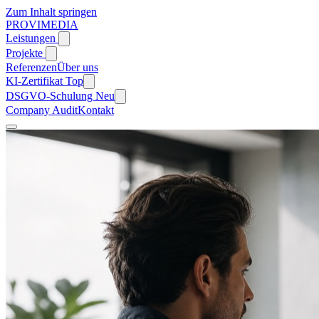
Zum Inhalt springen
PROVIMEDIA
Leistungen
Projekte
Referenzen
Über uns
KI-Zertifikat
Top
DSGVO-Schulung
Neu
Company Audit
Kontakt