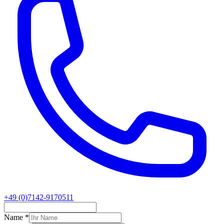
+49 (0)7142-9170511
Name
*