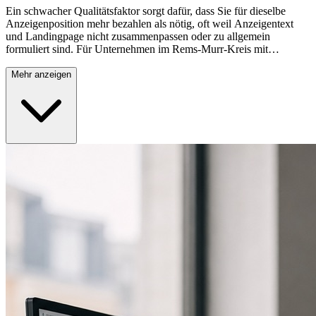
Ein schwacher Qualitätsfaktor sorgt dafür, dass Sie für dieselbe
Anzeigenposition mehr bezahlen als nötig, oft weil Anzeigentext
und Landingpage nicht zusammenpassen oder zu allgemein
formuliert sind. Für Unternehmen im Rems-Murr-Kreis mit
begrenztem Werbebudget wirkt sich das direkt auf die Zahl
möglicher Anfragen aus, die mit demselben Budget erzielbar wären.
Mehr anzeigen
Wir stimmen Anzeigen, Erweiterungen und Zielseite gezielt
aufeinander ab, um Ihre Kosten pro Klick nachhaltig zu senken.