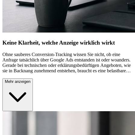
Keine Klarheit, welche Anzeige wirklich wirkt
Ohne sauberes Conversion-Tracking wissen Sie nicht, ob eine
Anfrage tatsächlich über Google Ads entstanden ist oder woanders.
Gerade bei technischen oder erklärungsbedürftigen Angeboten, wie
sie in Backnang zunehmend entstehen, braucht es eine belastbare
Datenbasis für Entscheidungen, statt sich auf grobe Schätzungen zu
verlassen. Wir richten GA4-Tracking sauber ein, damit Sie genau
Mehr anzeigen
sehen, welche Keywords tatsächlich zu Anfragen führen und
welche nicht.