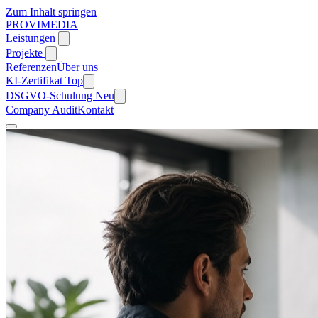
Zum Inhalt springen
PROVIMEDIA
Leistungen
Projekte
Referenzen
Über uns
KI-Zertifikat
Top
DSGVO-Schulung
Neu
Company Audit
Kontakt