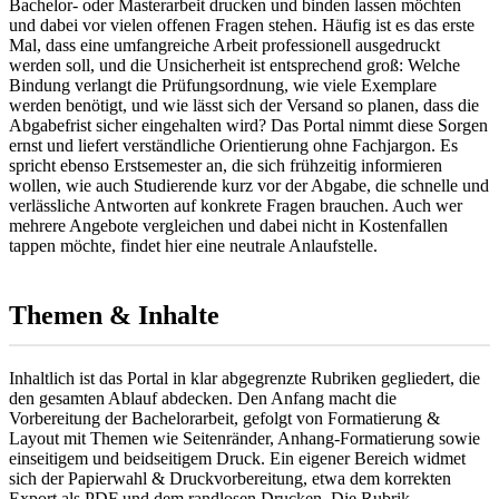
Bachelor- oder Masterarbeit drucken und binden lassen möchten
und dabei vor vielen offenen Fragen stehen. Häufig ist es das erste
Mal, dass eine umfangreiche Arbeit professionell ausgedruckt
werden soll, und die Unsicherheit ist entsprechend groß: Welche
Bindung verlangt die Prüfungsordnung, wie viele Exemplare
werden benötigt, und wie lässt sich der Versand so planen, dass die
Abgabefrist sicher eingehalten wird? Das Portal nimmt diese Sorgen
ernst und liefert verständliche Orientierung ohne Fachjargon. Es
spricht ebenso Erstsemester an, die sich frühzeitig informieren
wollen, wie auch Studierende kurz vor der Abgabe, die schnelle und
verlässliche Antworten auf konkrete Fragen brauchen. Auch wer
mehrere Angebote vergleichen und dabei nicht in Kostenfallen
tappen möchte, findet hier eine neutrale Anlaufstelle.
Themen & Inhalte
Inhaltlich ist das Portal in klar abgegrenzte Rubriken gegliedert, die
den gesamten Ablauf abdecken. Den Anfang macht die
Vorbereitung der Bachelorarbeit, gefolgt von Formatierung &
Layout mit Themen wie Seitenränder, Anhang-Formatierung sowie
einseitigem und beidseitigem Druck. Ein eigener Bereich widmet
sich der Papierwahl & Druckvorbereitung, etwa dem korrekten
Export als PDF und dem randlosen Drucken. Die Rubrik