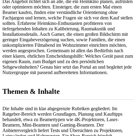
Das Angebot richtet sich an alle, die ein Heimkino planen, aufrüsten
oder optimieren möchten. Einsteiger, die zum ersten Mal einen
Beamer kaufen, finden eine verständliche Orientierung ohne
Fachjargon und lernen, welche Fragen sie sich vor dem Kauf stellen
sollten. Erfahrene Heimkino-Enthusiasten profitieren von
tiefergehenden Inhalten zu Kalibrierung, Raumakustik und
Installationsdetails. Auch Gamer, die einen großen Bildschirm mit
geringer Eingabeverzögerung suchen, sowie Familien, die einen
unkomplizierten Filmabend im Wohnzimmer einrichten möchten,
werden angesprochen. Gemeinsam ist allen das Bedürfnis nach
einer klaren, ehrlichen Entscheidungshilfe: Welches Gerät passt zum
eigenen Raum, zum Budget und zu den persönlichen
Sehgewohnheiten? Genau hier setzt das Portal an und begleitet jede
Nutzergruppe mit passend aufbereiteten Informationen.
Themen & Inhalte
Die Inhalte sind in klar abgegrenzte Rubriken gegliedert. Im
Ratgeber-Bereich werden Grundlagen, Planung und Kauftipps
behandelt, etwa zu Beamertypen wie 4K-Projektoren, Laser-
Beamern, Mini-Beamern und Gaming-Beamern. Der
Anbietervergleich liefert Tests und Übersichten zu Projektoren,
Leinwänden und Halterungen. Ein Shop-Bereich bündelt