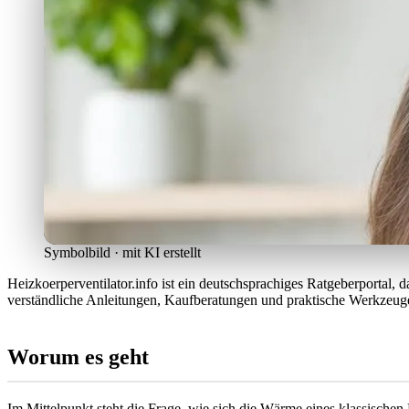
Symbolbild · mit KI erstellt
Heizkoerperventilator.info ist ein deutschsprachiges Ratgeberportal
verständliche Anleitungen, Kaufberatungen und praktische Werkzeuge,
Worum es geht
Im Mittelpunkt steht die Frage, wie sich die Wärme eines klassischen 