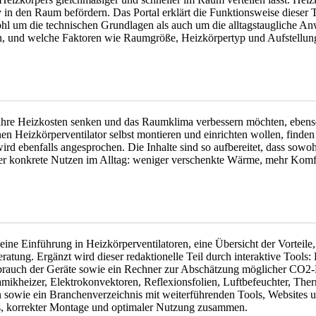
in den Raum befördern. Das Portal erklärt die Funktionsweise dieser T
owohl um die technischen Grundlagen als auch um die alltagstaugliche 
, und welche Faktoren wie Raumgröße, Heizkörpertyp und Aufstellung 
ie ihre Heizkosten senken und das Raumklima verbessern möchten, ebe
en Heizkörperventilator selbst montieren und einrichten wollen, finden
ird ebenfalls angesprochen. Die Inhalte sind so aufbereitet, dass sowo
er konkrete Nutzen im Alltag: weniger verschenkte Wärme, mehr Komf
h eine Einführung in Heizkörperventilatoren, eine Übersicht der Vortei
ung. Ergänzt wird dieser redaktionelle Teil durch interaktive Tools
rbrauch der Geräte sowie ein Rechner zur Abschätzung möglicher CO2
kheizer, Elektrokonvektoren, Reflexionsfolien, Luftbefeuchter, The
n sowie ein Branchenverzeichnis mit weiterführenden Tools, Websites
s, korrekter Montage und optimaler Nutzung zusammen.