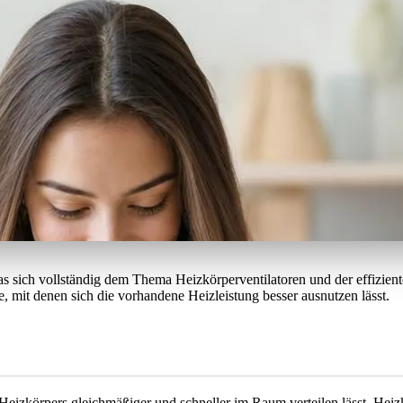
, das sich vollständig dem Thema Heizkörperventilatoren und der effiz
 mit denen sich die vorhandene Heizleistung besser ausnutzen lässt.
Heizkörpers gleichmäßiger und schneller im Raum verteilen lässt. Heizk