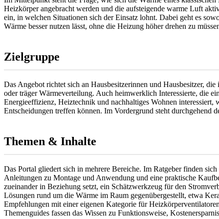
Heizkörper angebracht werden und die aufsteigende warme Luft aktiv 
ein, in welchen Situationen sich der Einsatz lohnt. Dabei geht es s
Wärme besser nutzen lässt, ohne die Heizung höher drehen zu müssen
Zielgruppe
Das Angebot richtet sich an Hausbesitzerinnen und Hausbesitzer, d
oder träger Wärmeverteilung. Auch heimwerklich Interessierte, die ein
Energieeffizienz, Heiztechnik und nachhaltiges Wohnen interessiert, w
Entscheidungen treffen können. Im Vordergrund steht durchgehend d
Themen & Inhalte
Das Portal gliedert sich in mehrere Bereiche. Im Ratgeber finden sic
Anleitungen zu Montage und Anwendung und eine praktische Kaufberat
zueinander in Beziehung setzt, ein Schätzwerkzeug für den Stromve
Lösungen rund um die Wärme im Raum gegenübergestellt, etwa Kerami
Empfehlungen mit einer eigenen Kategorie für Heizkörperventilatore
Themenguides fassen das Wissen zu Funktionsweise, Kostenersparni