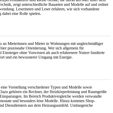
echnik, zeigt unterschiedliche Bauarten und Modelle auf und ordnet
Anwendung. Leserinnen und Leser erfahren, wie sich vorhandene
dabei eine Rolle spielen.
nso an Mieterinnen und Mieter in Wohnungen mit ungleichmäßiger
 hier praxisnahe Orientierung. Wer sich allgemein für
hl Einsteiger ohne Vorwissen als auch erfahrenere Nutzer fundierte
ort und ein bewussterer Umgang mit Energie.
le, eine Vorstellung verschiedener Typen und Modelle sowie
: Dazu gehören ein Rechner, der Heizkörperleistung und Raumgröße
-Einsparungen. Im Bereich Produktvergleiche werden verwandte
rmostate und besonders leise Modelle. Hinzu kommen Shop-
 und Dienstleistern aus dem Heizungsumfeld. Umfangreiche