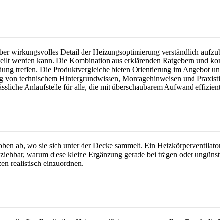
aber wirkungsvolles Detail der Heizungsoptimierung verständlich aufzube
ilt werden kann. Die Kombination aus erklärenden Ratgebern und ko
eidung treffen. Die Produktvergleiche bieten Orientierung im Angebot u
on technischem Hintergrundwissen, Montagehinweisen und Praxistipp
lässliche Anlaufstelle für alle, die mit überschaubarem Aufwand effizi
ben ab, wo sie sich unter der Decke sammelt. Ein Heizkörperventilator
lziehbar, warum diese kleine Ergänzung gerade bei trägen oder ungünst
en realistisch einzuordnen.