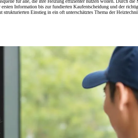
ssensquelle für alle, die ihre Heizung effizienter nutzen wollen. Durch
r ersten Information bis zur fundierten Kaufentscheidung und der rich
 strukturierten Einstieg in ein oft unterschätztes Thema der Heiztechni