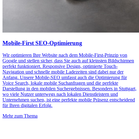
Mobile-First SEO-Optimierung
Wir optimieren Ihre Website nach dem Mobile-First-Prinzip von
Google und stellen sicher, dass Sie auch auf kleinsten Bildschirmen
perfekt funktioniert. Responsive Design, optimierte Touch-
Navigation und schnelle mobile Ladezeiten sind dabei nur der
Anfang. Unsere Mobile-SEO umfasst auch die Optimierung für
Voice Search, lokale mobile Suchanfragen und die perfekte
Darstellung in den mobilen Suchergebnissen. Besonders in Stuttgart,
wo viele Nutzer unterwegs nach lokalen Dienstleistern und
Unternehmen suchen, ist eine perfekte mobile Präsenz entscheidend
für Ihren digitalen Erfolg.
Mehr zum Thema