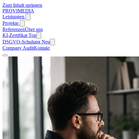
Zum Inhalt springen
PROVIMEDIA
Leistungen
Projekte
Referenzen
Über uns
KI-Zertifikat
Top
DSGVO-Schulung
Neu
Company Audit
Kontakt