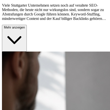
Viele Stuttgarter Unternehmen setzen noch auf veraltete SEO-
Methoden, die heute nicht nur wirkungslos sind, sondern sogar zu
Abstrafungen durch Google führen können. Keyword-Stuffing,
minderwertiger Content und der Kauf billiger Backlinks gehören
längst der Vergangenheit an. Moderne SEO erfordert eine
ganzheitliche Strategie, die technische Optimierung, hochwertigen
Mehr anzeigen
Content und nachhaltige Linkbuilding-Maßnahmen kombiniert.
Ohne professionelle Betreuung verpassen Sie wertvolle Chancen
auf bessere Rankings und mehr qualifizierte Besucher aus der
Stuttgarter Region und darüber hinaus.