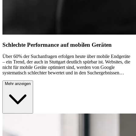
Schlechte Performance auf mobilen Geräten
Über 60% der Suchanfragen erfolgen heute über mobile Endgeräte
– ein Trend, der auch in Stuttgart deutlich spürbar ist. Websites, die
nicht für mobile Geräte optimiert sind, werden von Google
systematisch schlechter bewertet und in den Suchergebnissen
zurückgestuft. Langsame Ladezeiten, unleserliche Texte und schwer
bedienbare Navigation auf Smartphones und Tablets führen nicht
Mehr anzeigen
nur zu hohen Absprungraten, sondern auch zu direkten
Umsatzverlusten. Eine professionelle Mobile-SEO-Optimierung ist
heute unverzichtbar für den digitalen Erfolg in der Stuttgarter
Geschäftswelt.