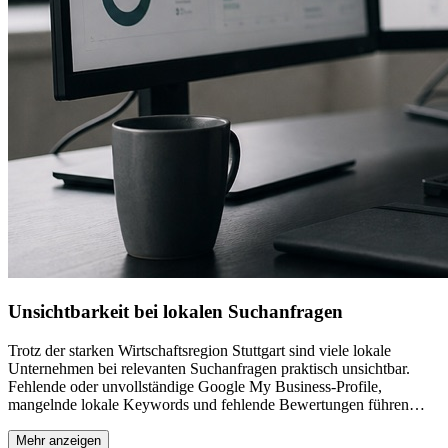
Unsichtbarkeit bei lokalen Suchanfragen
Trotz der starken Wirtschaftsregion Stuttgart sind viele lokale
Unternehmen bei relevanten Suchanfragen praktisch unsichtbar.
Fehlende oder unvollständige Google My Business-Profile,
mangelnde lokale Keywords und fehlende Bewertungen führen
dazu, dass potenzielle Kunden aus Stuttgart und Umgebung die
Konkurrenz finden, aber nicht Sie. Local SEO ist besonders in einer
Mehr anzeigen