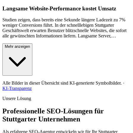
Langsame Website-Performance kostet Umsatz
Studien zeigen, dass bereits eine Sekunde längere Ladezeit zu 7%
weniger Conversions führt. In der schnelllebigen Stuttgarter
Geschäftswelt erwarten Benutzer blitzschnelle Websites, die sofort
alle gewünschten Informationen liefern. Langsame Server,
unoptimierte Bilder, aufgeblähter Code und fehlende Caching-
Mechanismen sorgen nicht nur für frustrierte Besucher, sondern
Mehr anzeigen
auch für schlechtere Google-Rankings. Die Core Web Vitals sind
mittlerweile ein offizieller Ranking-Faktor, weshalb technische
Performance-Optimierung ein unverzichtbarer Bestandteil jeder
erfolgreichen SEO-Strategie ist. Ohne professionelle Performance-
Optimierung verlieren Sie täglich potenzielle Kunden an schnellere
Konkurrenten.
Alle Bilder in dieser Übersicht sind KI-generierte Symbolbilder.
·
KI-Transparenz
Unsere Lösung
Professionelle SEO-Lösungen für
Stuttgarter Unternehmen
Als erfahrene SEO-Agentur entwickeln wir für Ihr Stuttgarter