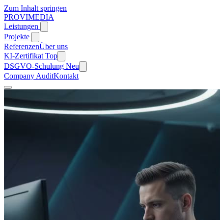
Zum Inhalt springen
PROVIMEDIA
Leistungen
Projekte
Referenzen
Über uns
KI-Zertifikat
Top
DSGVO-Schulung
Neu
Company Audit
Kontakt