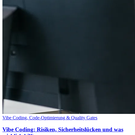
Vibe Coding, Code-Optimierung & Quality Gates
Vibe Coding: Risiken, Sicherheitslücken und was