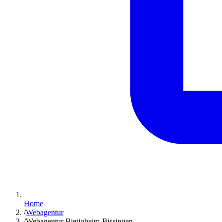
Home
/
Webagentur
/
Webagentur Bietigheim-Bissingen