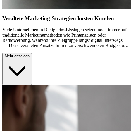
Veraltete Marketing-Strategien kosten Kunden
Viele Unternehmen in Bietigheim-Bissingen setzen noch immer auf
traditionelle Marketingmethoden wie Printanzeigen oder
Radiowerbung, während ihre Zielgruppe längst digital unterwegs
ist. Diese veralteten Ansätze führen zu verschwendeten Budgets und
verpassten Chancen. Ohne eine zeitgemäße Online Marketing
Strategie bleiben potenzielle Kunden unerreichbar, während
Mehr anzeigen
Konkurrenten mit modernen digitalen Kampagnen erfolgreich
Marktanteile gewinnen. Der Verzicht auf digitale Kanäle bedeutet
praktisch unsichtbar zu bleiben.