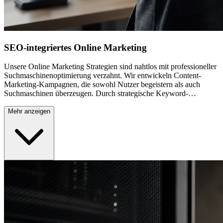
SEO-integriertes Online Marketing
Unsere Online Marketing Strategien sind nahtlos mit professioneller
Suchmaschinenoptimierung verzahnt. Wir entwickeln Content-
Marketing-Kampagnen, die sowohl Nutzer begeistern als auch
Suchmaschinen überzeugen. Durch strategische Keyword-
Integration, optimierte Landing Pages und hochwertige Backlink-
Strategien verbessern wir Ihre organische Sichtbarkeit nachhaltig.
Mehr anzeigen
Diese Synergie zwischen SEO und Online Marketing sorgt für
langfristig stabile Rankings und reduziert gleichzeitig Ihre
Abhängigkeit von kostenpflichtiger Werbung. So erzielen Sie
nachhaltigen Traffic und qualifizierte Leads.