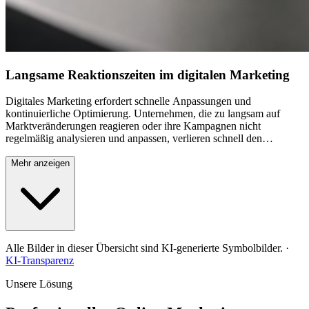
Langsame Reaktionszeiten im digitalen Marketing
Digitales Marketing erfordert schnelle Anpassungen und
kontinuierliche Optimierung. Unternehmen, die zu langsam auf
Marktveränderungen reagieren oder ihre Kampagnen nicht
regelmäßig analysieren und anpassen, verlieren schnell den
Anschluss. Veraltete Keywords, nicht optimierte Anzeigentexte oder
schlecht performende Landing Pages führen zu ineffizienten
Mehr anzeigen
Werbeausgaben. Ohne kontinuierliches Monitoring und schnelle
Optimierungen verpuffen Marketing-Budgets wirkungslos. In der
schnelllebigen digitalen Welt ist Stillstand gleichbedeutend mit
Rückschritt und führt zu messbaren Umsatzverlusten.
Alle Bilder in dieser Übersicht sind KI-generierte Symbolbilder.
·
KI-Transparenz
Unsere Lösung