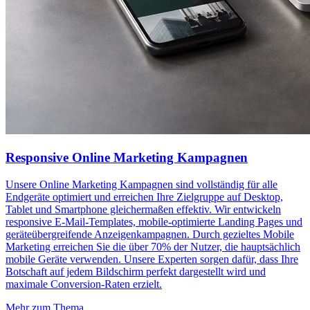
Responsive Online Marketing Kampagnen
Unsere Online Marketing Kampagnen sind vollständig für alle
Endgeräte optimiert und erreichen Ihre Zielgruppe auf Desktop,
Tablet und Smartphone gleichermaßen effektiv. Wir entwickeln
responsive E-Mail-Templates, mobile-optimierte Landing Pages und
geräteübergreifende Anzeigenkampagnen. Durch gezieltes Mobile
Marketing erreichen Sie die über 70% der Nutzer, die hauptsächlich
mobile Geräte verwenden. Unsere Experten sorgen dafür, dass Ihre
Botschaft auf jedem Bildschirm perfekt dargestellt wird und
maximale Conversion-Raten erzielt.
Mehr zum Thema