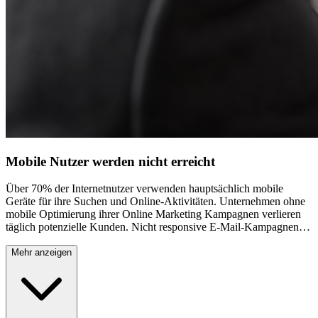
Mobile Nutzer werden nicht erreicht
Über 70% der Internetnutzer verwenden hauptsächlich mobile
Geräte für ihre Suchen und Online-Aktivitäten. Unternehmen ohne
mobile Optimierung ihrer Online Marketing Kampagnen verlieren
täglich potenzielle Kunden. Nicht responsive E-Mail-Kampagnen,
schlecht optimierte Anzeigen für Smartphones oder fehlende mobile
Landing Pages führen zu hohen Absprungraten und
Mehr anzeigen
verschwendeten Werbebudgets. In einer mobilen Welt ist eine nicht-
mobile Online Marketing Strategie praktisch wertlos und kostet
Unternehmen jeden Tag bares Geld.