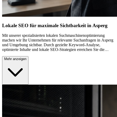
Lokale SEO für maximale Sichtbarkeit in Asperg
Mit unserer spezialisierten lokalen Suchmaschinenoptimierung
machen wir Ihr Unternehmen für relevante Suchanfragen in Asperg
und Umgebung sichtbar. Durch gezielte Keyword-Analyse,
optimierte Inhalte und lokale SEO-Strategien erreichen Sie die
vorderen Plätze bei Google. Wir optimieren sowohl für allgemeine
Branchenbegriffe als auch für lokale Suchanfragen mit Bezug zu
Mehr anzeigen
Asperg und der Region Ludwigsburg. Google My Business
Optimierung, lokale Verzeichniseinträge und positive
Bewertungsstrategien verstärken Ihre lokale Präsenz zusätzlich. Das
Ergebnis: Mehr qualifizierte Anfragen von Kunden aus Ihrer
direkten Umgebung und nachhaltiges Wachstum durch bessere
Online-Auffindbarkeit in der Region.