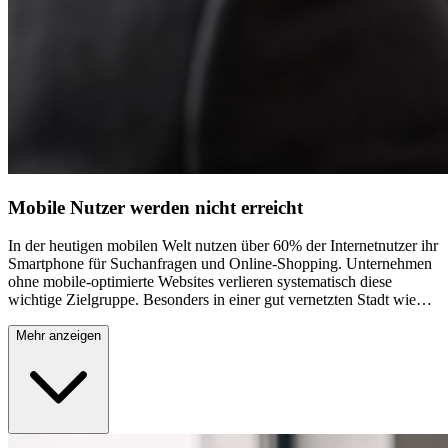
Mobile Nutzer werden nicht erreicht
In der heutigen mobilen Welt nutzen über 60% der Internetnutzer ihr
Smartphone für Suchanfragen und Online-Shopping. Unternehmen
ohne mobile-optimierte Websites verlieren systematisch diese
wichtige Zielgruppe. Besonders in einer gut vernetzten Stadt wie
Asperg, wo Menschen häufig unterwegs nach lokalen
Dienstleistungen und Produkten suchen, ist eine perfekte mobile
Mehr anzeigen
Darstellung entscheidend. Langsame Ladezeiten, schlecht lesbare
Texte oder nicht funktionierende Buttons auf Mobilgeräten führen
zu direkten Umsatzeinbußen. Google bevorzugt außerdem mobile-
freundliche Websites in den Suchergebnissen, wodurch nicht-
optimierte Seiten systematisch benachteiligt werden.