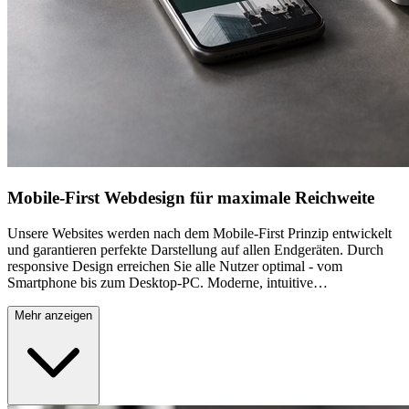
Mobile-First Webdesign für maximale Reichweite
Unsere Websites werden nach dem Mobile-First Prinzip entwickelt
und garantieren perfekte Darstellung auf allen Endgeräten. Durch
responsive Design erreichen Sie alle Nutzer optimal - vom
Smartphone bis zum Desktop-PC. Moderne, intuitive
Benutzerführung sorgt für hohe Conversion-Raten und zufriedene
Besucher. Wir achten dabei besonders auf die Bedürfnisse der
Mehr anzeigen
Aspergr Zielgruppen und integrieren lokale Elemente geschickt in
das Design. Schnelle Ladezeiten und optimierte Performance sind
dabei selbstverständlich, um auch mobile Nutzer mit langsameren
Verbindungen optimal zu bedienen. Jedes Design wird ausführlich
getestet und kontinuierlich optimiert.