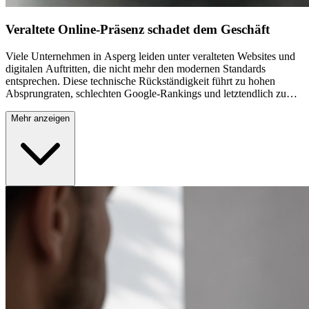
Veraltete Online-Präsenz schadet dem Geschäft
Viele Unternehmen in Asperg leiden unter veralteten Websites und
digitalen Auftritten, die nicht mehr den modernen Standards
entsprechen. Diese technische Rückständigkeit führt zu hohen
Absprungraten, schlechten Google-Rankings und letztendlich zu
Umsatzverlusten. Kunden erwarten heute intuitive, schnelle und
mobile-optimierte Online-Erfahrungen. Eine veraltete Website
Mehr anzeigen
vermittelt unprofessionellen Eindruck und schwächt das Vertrauen
potenzieller Kunden erheblich. Zudem werden wichtige Funktionen
wie Online-Buchungen, E-Commerce oder Kontaktformulare nicht
optimal genutzt, wodurch wertvolle Leads verloren gehen.