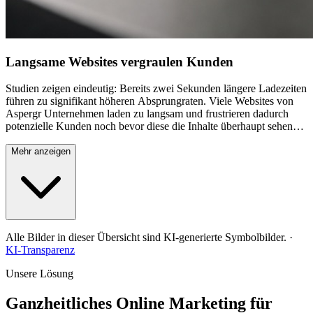
Langsame Websites vergraulen Kunden
Studien zeigen eindeutig: Bereits zwei Sekunden längere Ladezeiten
führen zu signifikant höheren Absprungraten. Viele Websites von
Aspergr Unternehmen laden zu langsam und frustrieren dadurch
potenzielle Kunden noch bevor diese die Inhalte überhaupt sehen
können. Langsame Performance schadet nicht nur der
Nutzererfahrung, sondern wird auch von Google negativ bewertet
Mehr anzeigen
und führt zu schlechteren Rankings. In der schnelllebigen digitalen
Welt haben Nutzer keine Geduld für träge Websites. Jede
verschenkte Sekunde Ladezeit kostet bares Geld in Form von
verlorenen Kunden und reduzierten Conversions. Moderne,
performante Websites sind daher keine Option, sondern eine
Notwendigkeit.
Alle Bilder in dieser Übersicht sind KI-generierte Symbolbilder.
·
KI-Transparenz
Unsere Lösung
Ganzheitliches Online Marketing für