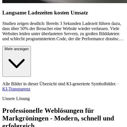
Langsame Ladezeiten kosten Umsatz
Studien zeigen deutlich: Bereits 3 Sekunden Ladezeit führen dazu,
dass über 50% der Besucher eine Website wieder verlassen. Viele
Websites leiden unter überlasteten Servern, zu großen Bilddateien
und schlecht programmiertem Code, der die Performance drastisch
verschlechtert. In der schnelllebigen digitalen Welt erwarten Nutzer
sofortige Ergebnisse – langsame Websites wirken unprofessionell
Mehr anzeigen
und vertrauensunwürdig. Zusätzlich bewertet Google die
Ladegeschwindigkeit als wichtigen Ranking-Faktor, wodurch
langsame Seiten in den Suchergebnissen nach hinten rutschen. Für
Unternehmen in Markgröningen bedeutet dies doppelten Verlust:
Weniger Besucher durch schlechte Google-Platzierung und höhere
Absprungraten bei den wenigen Besuchern, die die Seite doch
Alle Bilder in dieser Übersicht sind KI-generierte Symbolbilder.
·
finden.
KI-Transparenz
Unsere Lösung
Professionelle Weblösungen für
Markgröningen - Modern, schnell und
erfolgreich