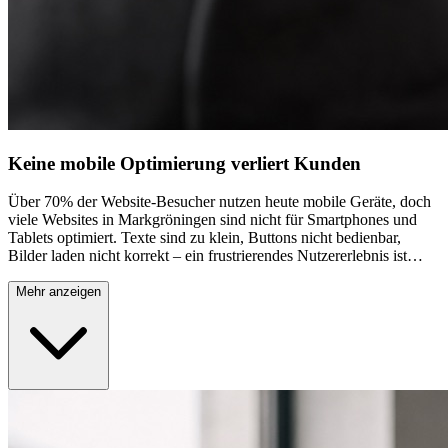
Keine mobile Optimierung verliert Kunden
Über 70% der Website-Besucher nutzen heute mobile Geräte, doch
viele Websites in Markgröningen sind nicht für Smartphones und
Tablets optimiert. Texte sind zu klein, Buttons nicht bedienbar,
Bilder laden nicht korrekt – ein frustrierendes Nutzererlebnis ist
vorprogrammiert. Google bestraft nicht-mobile Websites zusätzlich
mit schlechteren Suchmaschinen-Rankings, wodurch Sie online
Mehr anzeigen
praktisch unsichtbar werden. In einer Zeit, in der Menschen spontan
nach Dienstleistern und Produkten suchen, während sie unterwegs
sind, bedeutet fehlende Mobile-Optimierung direkten Umsatzverlust.
Gerade für lokale Unternehmen, die von spontanen Suchanfragen
leben, ist dies besonders schädlich.