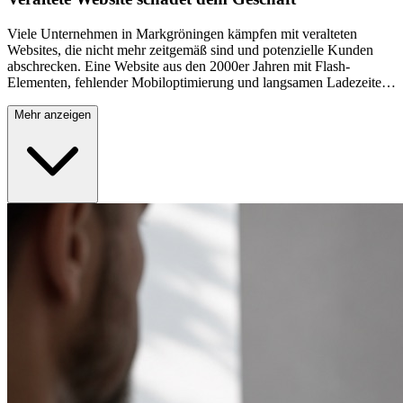
Viele Unternehmen in Markgröningen kämpfen mit veralteten
Websites, die nicht mehr zeitgemäß sind und potenzielle Kunden
abschrecken. Eine Website aus den 2000er Jahren mit Flash-
Elementen, fehlender Mobiloptimierung und langsamen Ladezeiten
wirkt unprofessionell und kostet täglich bares Geld. Besucher
verlassen solche Seiten binnen Sekunden, ohne sich über Ihre
Mehr anzeigen
Leistungen zu informieren. Die Konkurrenz mit modernen,
ansprechenden Websites gewinnt dadurch deutliche
Wettbewerbsvorteile. Besonders in einer wachsenden
Wirtschaftsregion wie Markgröningen ist es fatal, durch eine
schlechte Online-Präsenz Geschäftschancen zu verpassen.