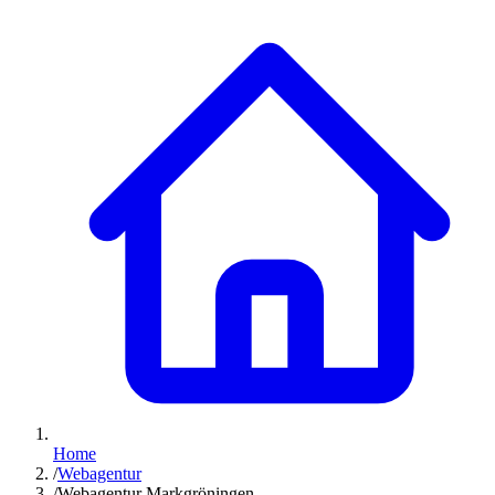
Home
/
Webagentur
/
Webagentur Markgröningen