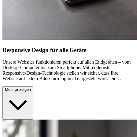
Responsive Design für alle Geräte
Unsere Websites funktionieren perfekt auf allen Endgeräten – vom
Desktop-Computer bis zum Smartphone. Mit modernster
Responsive-Design-Technologie stellen wir sicher, dass Ihre
Website auf jedem Bildschirm optimal dargestellt wird. Die
Navigation bleibt intuitiv bedienbar, Texte sind gut lesbar und Bilder
werden automatisch angepasst. Dies ist besonders wichtig für
Mehr anzeigen
Markgröninger Unternehmen, da immer mehr Kunden mobile
Geräte für die Suche nach lokalen Dienstleistern nutzen. Google
bevorzugt mobile-optimierte Websites in den Suchergebnissen,
wodurch Sie bessere Rankings erzielen und mehr potenzielle
Kunden erreichen.