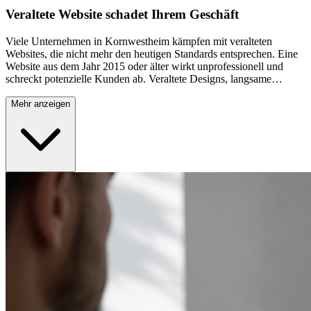
Veraltete Website schadet Ihrem Geschäft
Viele Unternehmen in Kornwestheim kämpfen mit veralteten
Websites, die nicht mehr den heutigen Standards entsprechen. Eine
Website aus dem Jahr 2015 oder älter wirkt unprofessionell und
schreckt potenzielle Kunden ab. Veraltete Designs, langsame
Ladezeiten und fehlende mobile Optimierung führen dazu, dass
Besucher Ihre Seite sofort wieder verlassen. In einer Zeit, in der
Mehr anzeigen
85% aller Nutzer zuerst online nach Produkten und Dienstleistungen
suchen, kann eine veraltete Website erhebliche Umsatzverluste
bedeuten. Moderne Nutzer erwarten intuitive Navigation,
ansprechendes Design und schnelle Ladezeiten – alles Faktoren, die
bei veralteten Websites meist fehlen.