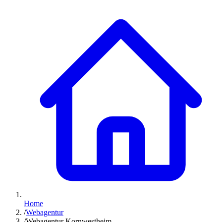
Home
/
Webagentur
/
Webagentur Kornwestheim