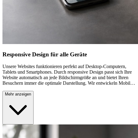
Responsive Design für alle Geräte
Unsere Websites funktionieren perfekt auf Desktop-Computern,
Tablets und Smartphones. Durch responsive Design passt sich Ihre
Website automatisch an jede Bildschirmgröße an und bietet Ihren
Besuchern immer die optimale Darstellung. Wir entwickeln Mobile-
First, das bedeutet, wir denken zuerst an mobile Nutzer und
erweitern dann für größere Bildschirme. So stellen wir sicher, dass
Mehr anzeigen
Ihre Website auf allen Geräten schnell lädt und benutzerfreundlich
ist. Für Unternehmen in Kornwestheim ist das besonders wichtig, da
viele lokale Kunden unterwegs nach Dienstleistungen suchen und
dabei mobile Geräte verwenden.