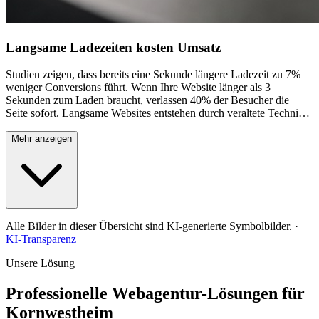
Langsame Ladezeiten kosten Umsatz
Studien zeigen, dass bereits eine Sekunde längere Ladezeit zu 7%
weniger Conversions führt. Wenn Ihre Website länger als 3
Sekunden zum Laden braucht, verlassen 40% der Besucher die
Seite sofort. Langsame Websites entstehen durch veraltete Technik,
nicht optimierte Bilder, schlechtes Hosting oder überladenen Code.
Besonders für Unternehmen in Kornwestheim, die auf lokale
Mehr anzeigen
Kunden angewiesen sind, sind langsame Ladezeiten fatal. Nutzer,
die schnell Informationen oder Kontaktdaten suchen, haben keine
Geduld für langsame Websites. Außerdem berücksichtigt Google
die Ladegeschwindigkeit als wichtigen Ranking-Faktor – langsame
Websites werden schlechter gerankt und noch seltener gefunden.
Performance-Optimierung ist daher essentiell für Ihren Online-
Alle Bilder in dieser Übersicht sind KI-generierte Symbolbilder.
·
Erfolg.
KI-Transparenz
Unsere Lösung
Professionelle Webagentur-Lösungen für
Kornwestheim