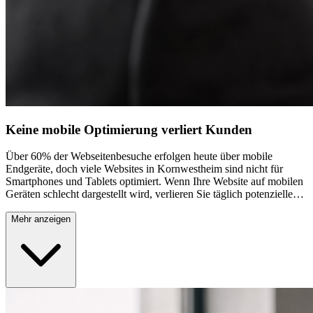
Keine mobile Optimierung verliert Kunden
Über 60% der Webseitenbesuche erfolgen heute über mobile
Endgeräte, doch viele Websites in Kornwestheim sind nicht für
Smartphones und Tablets optimiert. Wenn Ihre Website auf mobilen
Geräten schlecht dargestellt wird, verlieren Sie täglich potenzielle
Kunden. Texte sind zu klein, Buttons nicht klickbar, und die
Navigation funktioniert nicht richtig – das frustriert Besucher und sie
Mehr anzeigen
wechseln zur Konkurrenz. Google bewertet mobile Optimierung als
wichtigen Ranking-Faktor, sodass nicht-optimierte Websites in den
Suchergebnissen schlechter gefunden werden. Für lokale
Unternehmen in Kornwestheim ist das besonders fatal, da viele
Kunden unterwegs nach Dienstleistungen suchen.