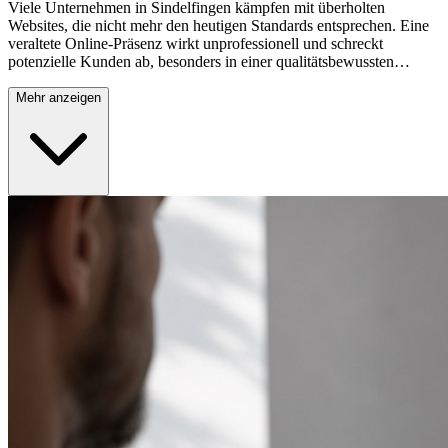
Viele Unternehmen in Sindelfingen kämpfen mit überholten
Websites, die nicht mehr den heutigen Standards entsprechen. Eine
veraltete Online-Präsenz wirkt unprofessionell und schreckt
potenzielle Kunden ab, besonders in einer qualitätsbewussten
Region wie der Mercedes-Stadt. Moderne Nutzer erwarten
zeitgemäße, benutzerfreundliche Websites. Fehlen diese
Mehr anzeigen
Eigenschaften, verlieren Sie wertvolle Geschäftschancen an die
Konkurrenz. Eine professionelle Überarbeitung Ihrer Website ist
daher unerlässlich für den langfristigen Geschäftserfolg.