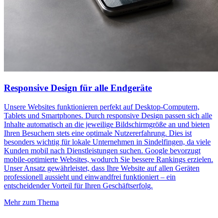
Responsive Design für alle Endgeräte
Unsere Websites funktionieren perfekt auf Desktop-Computern,
Tablets und Smartphones. Durch responsive Design passen sich alle
Inhalte automatisch an die jeweilige Bildschirmgröße an und bieten
Ihren Besuchern stets eine optimale Nutzererfahrung. Dies ist
besonders wichtig für lokale Unternehmen in Sindelfingen, da viele
Kunden mobil nach Dienstleistungen suchen. Google bevorzugt
mobile-optimierte Websites, wodurch Sie bessere Rankings erzielen.
Unser Ansatz gewährleistet, dass Ihre Website auf allen Geräten
professionell aussieht und einwandfrei funktioniert – ein
entscheidender Vorteil für Ihren Geschäftserfolg.
Mehr zum Thema