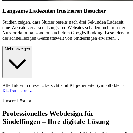
Langsame Ladezeiten frustrieren Besucher
Studien zeigen, dass Nutzer bereits nach drei Sekunden Ladezeit
eine Website verlassen. Langsame Websites schaden nicht nur der
Nutzererfahrung, sondern auch dem Google-Ranking. Besonders in
der schnelllebigen Geschäftswelt von Sindelfingen erwarten
Kunden blitzschnelle Ladezeiten. Veraltete Technik, nicht optimierte
Bilder und schlechtes Hosting sind häufige Ursachen für
Mehr anzeigen
Performance-Probleme. Eine professionell entwickelte Website mit
optimierter Performance sorgt für zufriedene Besucher und bessere
Conversion-Raten. Schnelle Ladezeiten sind ein wichtiger Ranking-
Faktor und direkt mit dem Geschäftserfolg verknüpft.
Alle Bilder in dieser Übersicht sind KI-generierte Symbolbilder.
·
KI-Transparenz
Unsere Lösung
Professionelles Webdesign für
Sindelfingen – Ihre digitale Lösung