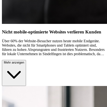
Nicht mobile-optimierte Websites verlieren Kunden
Über 60% der Website-Besucher nutzen heute mobile Endgeräte.
Websites, die nicht für Smartphones und Tablets optimiert sind,
führen zu hohen Absprungraten und frustrierten Nutzern. Besonders
für lokale Unternehmen in Sindelfingen ist dies problematisch, da
Kunden unterwegs nach Dienstleistungen und Produkten suchen.
Eine nicht responsive Website kostet Sie täglich potenzielle
Mehr anzeigen
Aufträge. Google bevorzugt zudem mobile-optimierte Seiten in den
Suchergebnissen, wodurch Ihre Sichtbarkeit zusätzlich leidet.
Responsive Webdesign ist heute kein Luxus mehr, sondern absolute
Notwendigkeit.