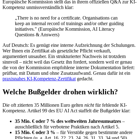
Europäische Kommission stellt das in ihrem offiziellen Q&A zur KI-
Kompetenz unmissverständlich klar:
„There is no need for a certificate. Organisations can
keep an internal record of trainings and/or other guiding
initiatives." (Europäische Kommission, AI Literacy
Questions & Answers)
Auf Deutsch: Es genügt eine interne Aufzeichnung der Schulungen.
Wer Ihnen ein Zertifikat als gesetzliche Pflicht verkauft,
argumentiert unsauber. Ein strukturierter Nachweis ist trotzdem
sinnvoll – nicht weil das Gesetz ihn fordert, sondern weil er genau
die von der Kommission empfohlene interne Dokumentation liefert:
prüfbar, mit Datum und ohne Zusatzaufwand. Genau dafür ist ein
praxisnahes KI-Kompetenz-Zertifikat
gedacht.
Welche Bußgelder drohen wirklich?
Die oft zitierten 35 Millionen Euro gelten
nicht
für fehlende KI-
Kompetenz. Artikel 99 des EU AI Act staffelt die Bußgelder klar:
35 Mio. € oder 7 % des weltweiten Jahresumsatzes
–
ausschließlich für verbotene Praktiken nach Artikel 5.
15 Mio. € oder 3 %
– für Verstöße gegen bestimmte andere
Pflichten (u. a. Art. 16, 22, 23, 24, 26, 31, 33, 34 und 50).