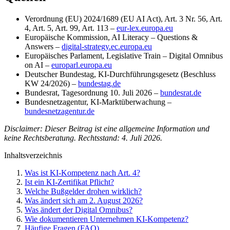
Verordnung (EU) 2024/1689 (EU AI Act), Art. 3 Nr. 56, Art.
4, Art. 5, Art. 99, Art. 113 –
eur-lex.europa.eu
Europäische Kommission, AI Literacy – Questions &
Answers –
digital-strategy.ec.europa.eu
Europäisches Parlament, Legislative Train – Digital Omnibus
on AI –
europarl.europa.eu
Deutscher Bundestag, KI-Durchführungsgesetz (Beschluss
KW 24/2026) –
bundestag.de
Bundesrat, Tagesordnung 10. Juli 2026 –
bundesrat.de
Bundesnetzagentur, KI-Marktüberwachung –
bundesnetzagentur.de
Disclaimer: Dieser Beitrag ist eine allgemeine Information und
keine Rechtsberatung. Rechtsstand: 4. Juli 2026.
Inhaltsverzeichnis
Was ist KI-Kompetenz nach Art. 4?
Ist ein KI-Zertifikat Pflicht?
Welche Bußgelder drohen wirklich?
Was ändert sich am 2. August 2026?
Was ändert der Digital Omnibus?
Wie dokumentieren Unternehmen KI-Kompetenz?
Häufige Fragen (FAQ)