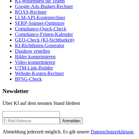
KI-Wissenstest für Teams
Google-Ads-Budget-Rechner
ROAS-Rechner
LLM-API-Kostenrechner
SERP-Snippet-Optimizer
Compliance-Quick-Check
Compliance-Fristen-Kalender
GEO-Check (KI-Sichtbarkeit)
KI-Richtlinien-Generator
Diashow erstellen
Bilder komprimieren
Video komprimieren
UTM-Link-Builder
Website-Kosten-Rechner
BFSG-Check
Newsletter
Über KI auf dem neusten Stand bleiben
Anmelden
Abmeldung jederzeit möglich. Es gilt unsere
Datenschutzerklärung
.