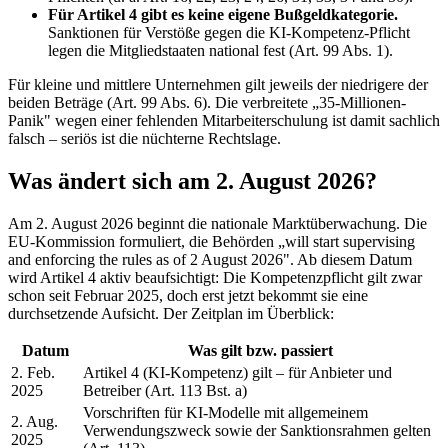
Für Artikel 4 gibt es keine eigene Bußgeldkategorie.
Sanktionen für Verstöße gegen die KI-Kompetenz-Pflicht
legen die Mitgliedstaaten national fest (Art. 99 Abs. 1).
Für kleine und mittlere Unternehmen gilt jeweils der niedrigere der
beiden Beträge (Art. 99 Abs. 6). Die verbreitete „35-Millionen-
Panik" wegen einer fehlenden Mitarbeiterschulung ist damit sachlich
falsch – seriös ist die nüchterne Rechtslage.
Was ändert sich am 2. August 2026?
Am 2. August 2026 beginnt die nationale Marktüberwachung. Die
EU-Kommission formuliert, die Behörden „will start supervising
and enforcing the rules as of 2 August 2026". Ab diesem Datum
wird Artikel 4 aktiv beaufsichtigt: Die Kompetenzpflicht gilt zwar
schon seit Februar 2025, doch erst jetzt bekommt sie eine
durchsetzende Aufsicht. Der Zeitplan im Überblick:
Datum
Was gilt bzw. passiert
2. Feb.
Artikel 4 (KI-Kompetenz) gilt – für Anbieter und
2025
Betreiber (Art. 113 Bst. a)
Vorschriften für KI-Modelle mit allgemeinem
2. Aug.
Verwendungszweck sowie der Sanktionsrahmen gelten
2025