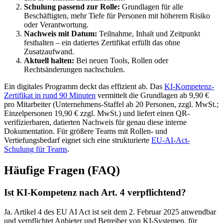
Schulung passend zur Rolle:
Grundlagen für alle
Beschäftigten, mehr Tiefe für Personen mit höherem Risiko
oder Verantwortung.
Nachweis mit Datum:
Teilnahme, Inhalt und Zeitpunkt
festhalten – ein datiertes Zertifikat erfüllt das ohne
Zusatzaufwand.
Aktuell halten:
Bei neuen Tools, Rollen oder
Rechtsänderungen nachschulen.
Ein digitales Programm deckt das effizient ab. Das
KI-Kompetenz-
Zertifikat in rund 90 Minuten
vermittelt die Grundlagen ab 9,90 €
pro Mitarbeiter (Unternehmens-Staffel ab 20 Personen, zzgl. MwSt.;
Einzelpersonen 19,90 € zzgl. MwSt.) und liefert einen QR-
verifizierbaren, datierten Nachweis für genau diese interne
Dokumentation. Für größere Teams mit Rollen- und
Vertiefungsbedarf eignet sich eine strukturierte
EU-AI-Act-
Schulung für Teams
.
Häufige Fragen (FAQ)
Ist KI-Kompetenz nach Art. 4 verpflichtend?
Ja. Artikel 4 des EU AI Act ist seit dem 2. Februar 2025 anwendbar
und verpflichtet Anbieter und Betreiber von KI-Systemen, für